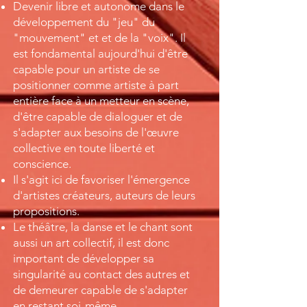
Devenir libre et autonome dans le
développement du "jeu" du
"mouvement" et et de la "voix". Il
est fondamental aujourd'hui d'être
capable pour un artiste de se
positionner comme artiste à part
entière face à un metteur en scène,
d'être capable de dialoguer et de
s'adapter aux besoins de l'œuvre
collective en toute liberté et
conscience.
Il s'agit ici de favoriser l'émergence
d'artistes créateurs, auteurs de leurs
propositions.
Le théâtre, la danse et le chant sont
aussi un art collectif, il est donc
important de développer sa
singularité au contact des autres et
de demeurer capable de s'adapter
en restant soi-même.