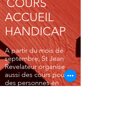
COURS
ACCUEIL
HANDICAP
A partir du mois de
septembre, St Jean
Revelateur organise
aussi des cours pour
des personnes en
situation de handicaps
:
Le vendredi de 15h30 à 17h15 à
partir du mois de septembre. Nous