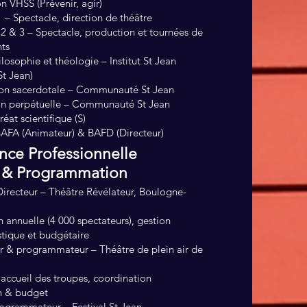
n VHSS (Prévenir, agir)
1 – Spectacle, direction de théâtre
 2 & 3 – Spectacle, production et tournées de
nts
losophie et théologie – Institut St Jean
t Jean)
ion sacerdotale – Communauté St Jean
ion perpétuelle – Communauté St Jean
éat scientifique (S)
BAFA (Animateur) & BAFD (Directeur)
nce Professionnelle
n & Programmation
Directeur – Théâtre Révélateur, Boulogne-
annuelle (4 000 spectateurs), gestion
istique et budgétaire
ur & programmateur – Théâtre de plein air de
 accueil des troupes, coordination
n & budget
ogrammateur – Festival St Jean