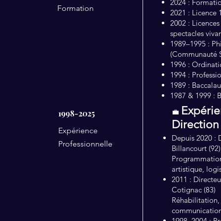
2024 : Formatio
Formation
2021 : Licence 
2002 : Licences
spectacles viva
1989–1995 : Phi
(Communauté S
1996 : Ordinat
1994 : Profess
1989 : Baccalaur
1987 & 1999 : 
Expérie
💼
1998-2025
Directio
Expérience
Depuis 2020 : 
Professionnelle
Billancourt (92)
Programmation 
artistique, log
2011 : Directe
Cotignac (83)
Réhabilitation,
communicatio
1998–2004 : Pr