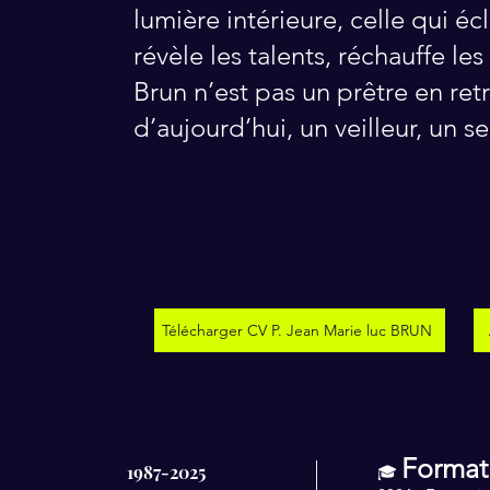
lumière intérieure, celle qui éc
révèle les talents, réchauffe l
Brun n’est pas un prêtre en retra
d’aujourd’hui, un veilleur, un 
Télécharger CV P. Jean Marie luc BRUN
Format
1987-2025
🎓