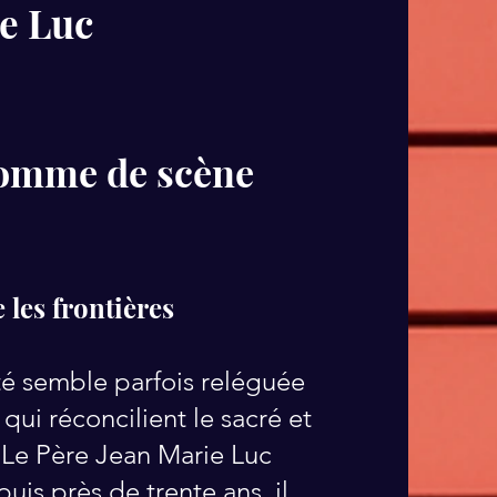
ie Luc
 homme de scène
les frontières​
té semble parfois reléguée
 qui réconcilient le sacré et
. Le Père Jean Marie Luc
puis près de trente ans, il