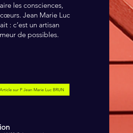
laire les consciences,
es cœurs. Jean Marie Luc
it : c’est un artisan
semeur de possibles.
Article sur P Jean Marie Luc BRUN
ion