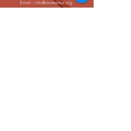
Email :
info@revelateur.org
www.revelateur.org
Prénom
Nom de famille
E-mail
Message